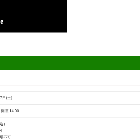
7日(土)
 開演 14:00
込）
円
場不可