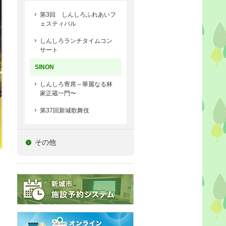
第3回 しんしろふれあいフ
ェスティバル
しんしろランチタイムコン
サート
SINON
しんしろ寄席～華麗なる林
家正蔵一門〜
第37回新城歌舞伎
その他