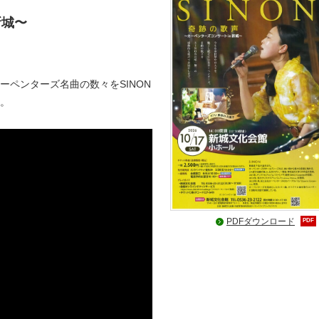
新城〜
ペンターズ名曲の数々をSINON
。
PDFダウンロード
PDF