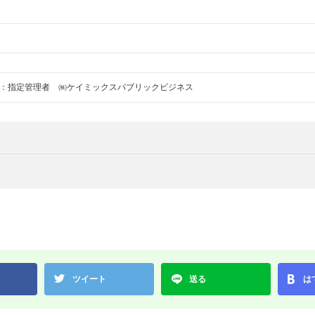
：指定管理者 ㈱ケイミックスパブリックビジネス
ツイート
送る
は