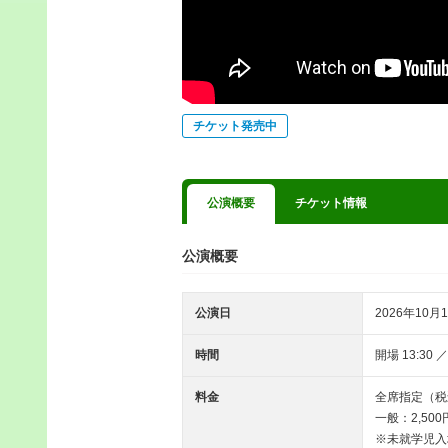
チケット発売中
公演概要
チケット情報
公演概要
公演日
2026年10月1
時間
開場 13:30 ／
料金
全席指定（税
一般：2,500
※未就学児入