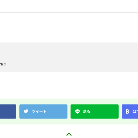
52
ツイート
送る
は