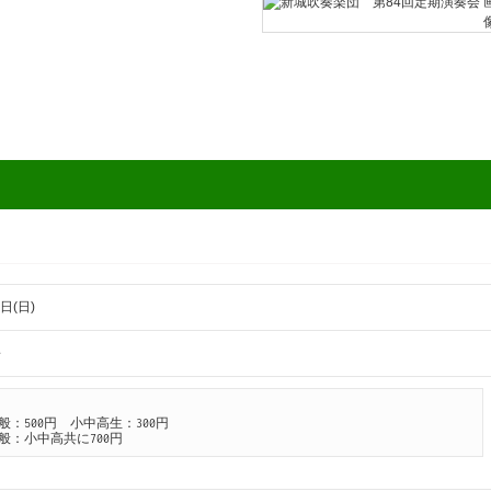
日(日)
～
：500円　小中高生：300円

般：小中高共に700円