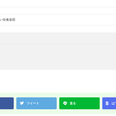
い吹奏楽団
ツイート
送る
は