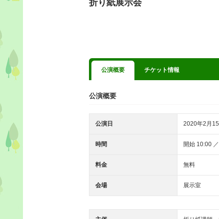
折り紙展示会
公演概要
チケット情報
公演概要
公演日
2020年2月15
時間
開始 10:00 ／
料金
無料
会場
展示室