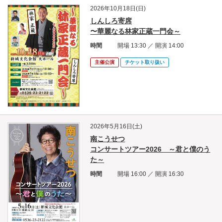
2026年10月18日(日)
しんしろ寄席
〜華麗なる林家正蔵一門会～
時間
開場 13:30 ／ 開演 14:00
主催公演
チケット取り扱い
2026年5月16日(土)
南こうせつ
コンサートツアー2026 ～君と僕のう
た～
時間
開場 16:00 ／ 開演 16:30