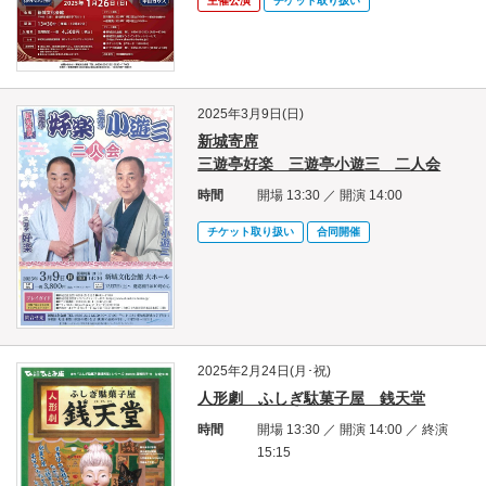
主催公演
チケット取り扱い
2025年3月9日(日)
新城寄席
三遊亭好楽 三遊亭小遊三 二人会
時間
開場 13:30 ／ 開演 14:00
チケット取り扱い
合同開催
2025年2月24日(月･祝)
人形劇 ふしぎ駄菓子屋 銭天堂
時間
開場 13:30 ／ 開演 14:00 ／ 終演
15:15