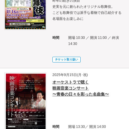
昨年の続きの演目
史実を元に創られたオリジナル歌舞伎。
こども歌舞伎では派手な着物で自己紹介する
名場面をお楽しみに
時間
開場 10:30 ／ 開演 11:00 ／ 終演
14:30
チケット取り扱い
2025年9月15日(月･祝)
オーケストラで聴く
映画音楽コンサート
〜青春の日々を彩った名曲集〜
時間
開場 13:30／ 開演 14:00