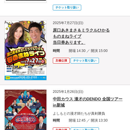
チケット取り扱い
2025年7月27日(日)
原口あきまさ＆ミラクルひかる
ものまねライブ
当日券あります。
時間
開場 14:30 ／ 開演 15:00
主催公演
チケット取り扱い
2025年1月26日(日)
中田カウス 漫才のDENDO 全国ツアー
in新城
よしもとの漫才師たちが真剣勝負
時間
開場 12:45 ／ 開演 13:30