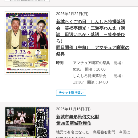
2026年2月22日(日)
新城らくごの日 しんしろ特撰落語
会 笑福亭鶴光・三遊亭わん丈（講
談 田辺いちか・落語 三笑亭夢ひ
ろ）
同日開催（午前） アマチュア噺家の
祭典
時間
アマチュア噺家の祭典 開場：
9:30/ 開演：10:00
しんしろ特撰落語会 開場：
13:30/ 開演：14:00
チケット取り扱い
2025年11月16日(日)
新城市無形民俗文化財
第36回新城歌舞伎
地元で有名になった 鳥居強右衛門 今回は