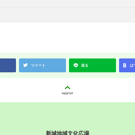
ツイート
送る
は
新城地域文化広場