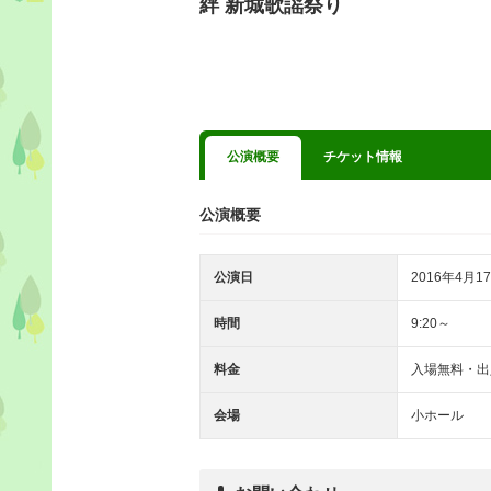
絆 新城歌謡祭り
公演概要
チケット情報
公演概要
公演日
2016年4月17
時間
9:20～
料金
入場無料・出
会場
小ホール