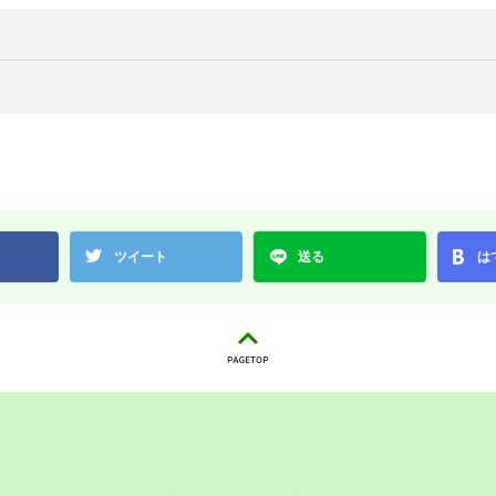
ツイート
送る
は