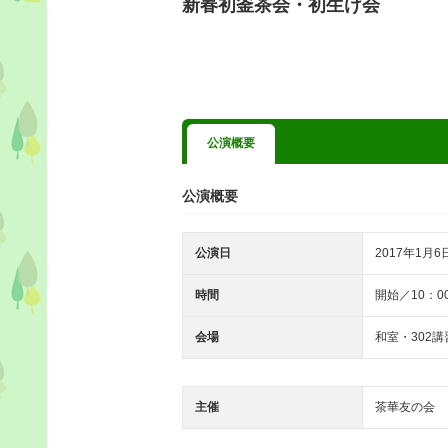
新春初釜茶会・初生け会
公演概要
公演概要
公演日
2017年1月6
時間
開始／10：
会場
和室・302講
主催
茶華友の会