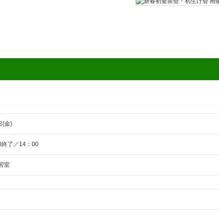
日(金)
00終了／14：00
習室