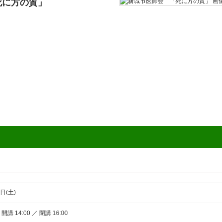
死に方の質」
～
日(土)
 開講 14:00 ／ 閉講 16:00