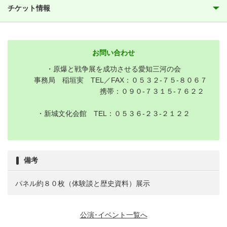
チケット情報
お問い合わせ
・原爆と戦争展を成功させる愛知三河の会
事務局 稲垣実 TEL／FAX：０５３２‐７５‐８０６７
携帯：０９０‐７３１５‐７６２２
・新城文化会館 TEL：０５３６‐２３‐２１２２
備考
パネル約８０枚（体験談と歴史資料）展示
公演･イベント一覧へ