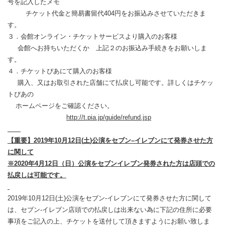
号を記入したメモ
チケット代金と簡易書留代404円をお振込みさせていただきま
す。
３．会館オンライン・チケットサービスより購入のお客様
会館へお持ちいただくか 上記２のお振込み手続きをお願いしま
す。
４．チケットぴあにて購入のお客様
購入、又はお取引された店舗にて払戻し可能です。詳しくはチケッ
トぴあの
ホームページをご確認ください。
http://t.pia.jp/guide/refund.jsp
【重要】
2019
年
10
月
12
日
(
土
)
公演をセブン
–
イレブンにて発券させた方
に関して
※
2020
年
4
月
12
日（日）公演をセブンイレブン発券された方は店頭での
払戻しは可能です。
2019年10月12日(土)公演をセブン-イレブンにて発券させた方に関して
は、セブン-イレブン店頭での払戻しは出来ない為に下記の住所に必要
事項をご記入の上、チケットを送付して頂きますようにお願い致しま