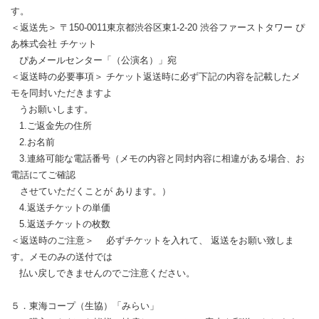
す。
＜返送先＞ 〒150-0011東京都渋谷区東1-2-20 渋谷ファーストタワー ぴ
あ株式会社 チケット
ぴあメールセンター「（公演名）」宛
＜返送時の必要事項＞ チケット返送時に必ず下記の内容を記載したメ
モを同封いただきますよ
うお願いします。
1.ご返金先の住所
2.お名前
3.連絡可能な電話番号（メモの内容と同封内容に相違がある場合、お
電話にてご確認
させていただくことが あります。）
4.返送チケットの単価
5.返送チケットの枚数
＜返送時のご注意＞ 必ずチケットを入れて、 返送をお願い致しま
す。メモのみの送付では
払い戻しできませんのでご注意ください。
５．東海コープ（生協）「みらい」